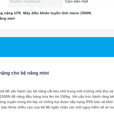
Position Feedback:
Cảm biến Hall
ọng nặng U7K
,
Máy điều khiển tuyến tính micro 1500N
,
âng mini
 nặng cho bệ nâng mini
 kế để vận hành các bệ nâng cắt kéo nhỏ trong môi trường nhà kho và
1500N để nâng đều hàng hóa lên tới 150kg. Với cấu trúc bánh răng bê
ường xuyên trong khi lớp vỏ chống bụi được xếp hạng IP65 bảo vệ khỏi 
 bảo khóa chiều cao của bệ để ngăn chặn các mối nguy hiểm về an to