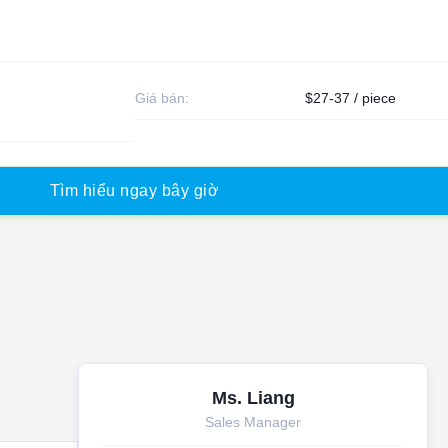
Giá bán:
$27-37 / piece
T
ì
m
h
i
ể
u
n
g
a
y
b
â
y
g
i
ờ
Ms. Liang
Sales Manager