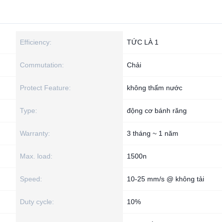
Efficiency:
TỨC LÀ 1
Commutation:
Chải
Protect Feature:
không thấm nước
Type:
động cơ bánh răng
Warranty:
3 tháng ~ 1 năm
Max. load:
1500n
Speed:
10-25 mm/s @ không tải
Duty cycle:
10%