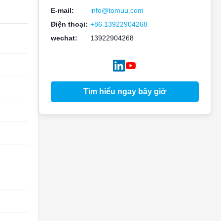
E-mail:
info@tomuu.com
Điện thoại:
+86 13922904268
wechat:
13922904268
Tìm hiểu ngay bây giờ