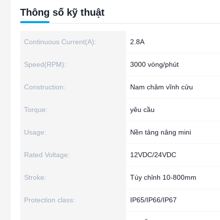
Thông số kỹ thuật
Continuous Current(A):
2.8A
Speed(RPM):
3000 vòng/phút
Construction:
Nam châm vĩnh cửu
Torque:
yêu cầu
Usage:
Nền tảng nâng mini
Rated Voltage:
12VDC/24VDC
Stroke:
Tùy chỉnh 10-800mm
Protection class:
IP65/IP66/IP67