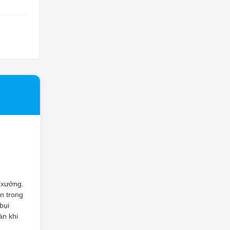
 xưởng.
n trong
bụi
àn khi