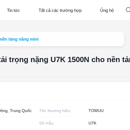
Tin tức
Tất cả các trường hợp
Ủng hộ
 nền tảng nâng mini
tải trọng nặng U7K 1500N cho nền t
ông, Trung Quốc
Tên thương hiệu:
TOMUU
Số mẫu:
U7K