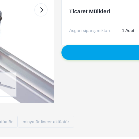
Ticaret Mülkleri
Asgari sipariş miktarı:
1 Adet
ktüatör
minyatür lineer aktüatör