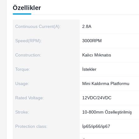
Özellikler
Continuous Current(A):
2.8A
Speed(RPM):
3000RPM
Construction:
Kalıcı Mıknatıs
Torque:
İstekler
Usage:
Mini Kaldırma Platformu
Rated Voltage:
12VDC/24VDC
Stroke:
10-800mm Özelleştirilmiş
Protection class:
İp65/ip66/ip67