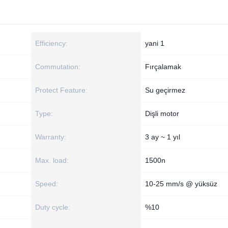
Efficiency:
yani 1
Commutation:
Fırçalamak
Protect Feature:
Su geçirmez
Type:
Dişli motor
Warranty:
3 ay ~ 1 yıl
Max. load:
1500n
Speed:
10-25 mm/s @ yüksüz
Duty cycle:
%10