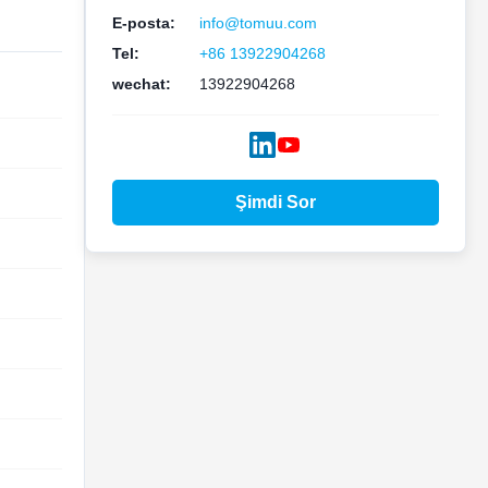
E-posta:
info@tomuu.com
Tel:
+86 13922904268
wechat:
13922904268
Şimdi Sor