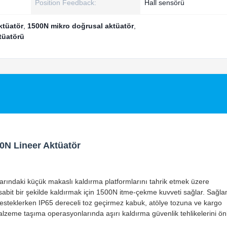
Position Feedback:
Hall sensörü
ktüatör
,
1500N mikro doğrusal aktüatör
,
tüatörü
0N Lineer Aktüatör
arındaki küçük makaslı kaldırma platformlarını tahrik etmek üzere
sabit bir şekilde kaldırmak için 1500N itme-çekme kuvveti sağlar. Sağlam
 desteklerken IP65 dereceli toz geçirmez kabuk, atölye tozuna ve kargo
malzeme taşıma operasyonlarında aşırı kaldırma güvenlik tehlikelerini ö