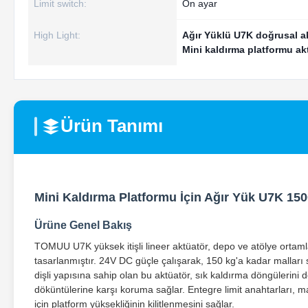
Limit switch:
Ön ayar
High Light:
Ağır Yüklü U7K doğrusal a
Mini kaldırma platformu ak
Ürün Tanımı
Mini Kaldırma Platformu İçin Ağır Yük U7K 150
Ürüne Genel Bakış
TOMUU U7K yüksek itişli lineer aktüatör, depo ve atölye ortaml
tasarlanmıştır. 24V DC güçle çalışarak, 150 kg'a kadar malları 
dişli yapısına sahip olan bu aktüatör, sık kaldırma döngülerini
döküntülerine karşı koruma sağlar. Entegre limit anahtarları, 
için platform yüksekliğinin kilitlenmesini sağlar.