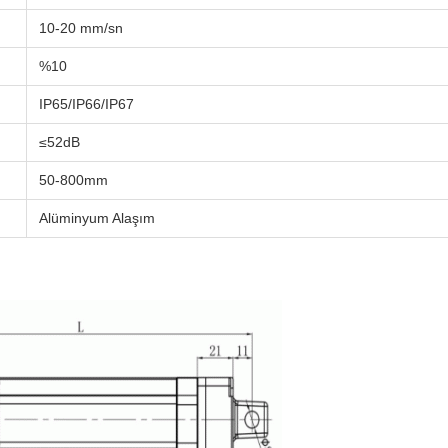
10-20 mm/sn
%10
IP65/IP66/IP67
≤52dB
50-800mm
Alüminyum Alaşım