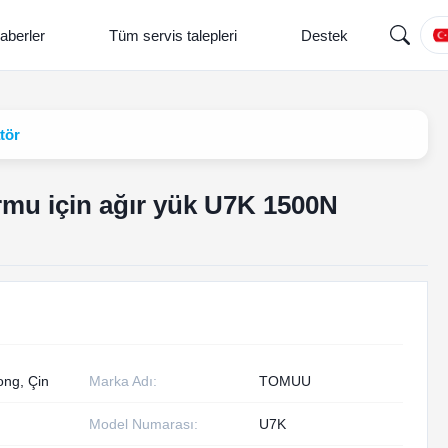
aberler
Tüm servis talepleri
Destek
tör
ormu için ağır yük U7K 1500N
ng, Çin
Marka Adı:
TOMUU
Model Numarası:
U7K