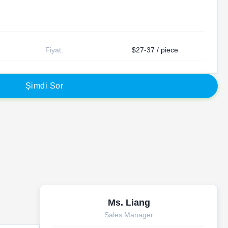
Fiyat:
$27-37 / piece
Ş
i
m
d
i
S
o
r
Ms. Liang
Sales Manager