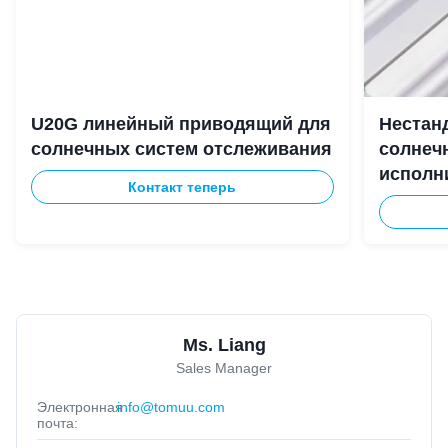
U20G линейный приводящий для
Нестан
солнечных систем отслеживания
солнеч
исполн
Контакт теперь
вышек 
Ms. Liang
Sales Manager
Электронная
info@tomuu.com
почта: