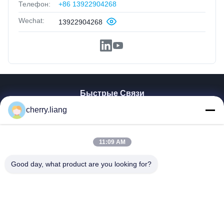
Телефон:
+86 13922904268
Wechat:
13922904268
Быстрые Связи
Главная Страница
cherry.liang
Продукция
VR - Шоу
11:09 AM
О Компании
Контактные Данные
Good day, what product are you looking for?
Новости
Все Случаи
Поддерживать