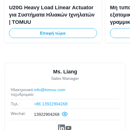
U20G Heavy Load Linear Actuator
Μη τυπ
για Συστήματα Ηλιακών Ιχνηλατών
εξατομι
| TOMUU
γραμμικ
μοναδι
Επαφή τώρα
Ms. Liang
Sales Manager
Ηλεκτρονικό
info@tomuu.com
ταχυδρομείο:
Τηλ.:
+86 13922904268
Wechat:
13922904268