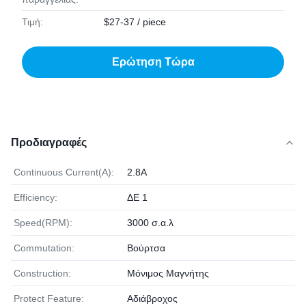
Τιμή:
$27-37 / piece
Ερώτηση Τώρα
Προδιαγραφές
Continuous Current(A):
2.8A
Efficiency:
ΔΕ 1
Speed(RPM):
3000 σ.α.λ
Commutation:
Βούρτσα
Construction:
Μόνιμος Μαγνήτης
Protect Feature:
Αδιάβροχος