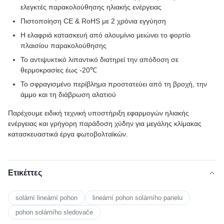
ελεγκτές παρακολούθησης ηλιακής ενέργειας
Πιστοποίηση CE & RoHS με 2 χρόνια εγγύηση
Η ελαφριά κατασκευή από αλουμίνιο μειώνει το φορτίο
πλαισίου παρακολούθησης
Το αντιψυκτικό λιπαντικό διατηρεί την απόδοση σε
θερμοκρασίες έως -20℃
Το σφραγισμένο περίβλημα προστατεύει από τη βροχή, την
άμμο και τη διάβρωση αλατιού
Παρέχουμε ειδική τεχνική υποστήριξη εφαρμογών ηλιακής
ενέργειας και γρήγορη παράδοση χύδην για μεγάλης κλίμακας
κατασκευαστικά έργα φωτοβολταϊκών.
Ετικέττες
solární lineární pohon
lineární pohon solárního panelu
pohon solárního sledovače