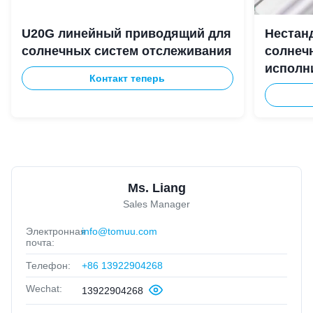
U20G линейный приводящий для
Нестан
солнечных систем отслеживания
солнеч
исполн
Контакт теперь
вышек 
Ms. Liang
Sales Manager
Электронная
info@tomuu.com
почта:
Телефон:
+86 13922904268
Wechat:
13922904268