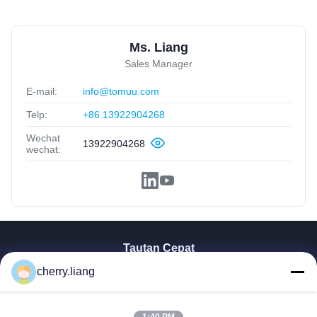
Ms. Liang
Sales Manager
E-mail:
info@tomuu.com
Telp:
+86 13922904268
Wechat
13922904268
wechat:
Tautan Cepat
Rumah
cherry.liang
Produk
Tampilan VR