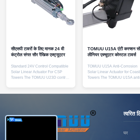
सीएसपी टावरों के लिए मानक 24 वी
TOMUU U15A एंटी करप्शन स
कंट्रोल संगत सौर रैखिक एक्ट्यूएटर
लीनियर एक्चुएटर कोस्टल टावर्स
Standard 24V Control Compatible
TOMUU U15A Anti-Corrosion
Solar Linear Actuator For CSP
Solar Linear Actuator for Coast
Towers The TOMUU U23D control-
Towers The TOMUU U15A anti
compatible solar linear actuator is
corrosion solar linear actuator
engineered to match all
features reinforced coated met
mainstream 24V PLC solar
housing specifically designed 
tracking controllers used in global
withstand coastal salt mist
CSP tower heliostat systems.
corrosion for solar tower helios
Operating on 24V DC power
tracking applications. Operatin
त्वरित ल
supply, this actuator delivers ...
24V DC input, ...
घर