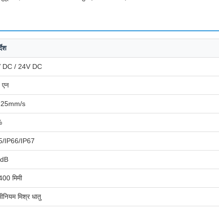
्देश
 DC / 24V DC
 एन
-25mm/s
%
5/IP66/IP67
0dB
400 मिमी
ूमीनियम मिश्र धातु