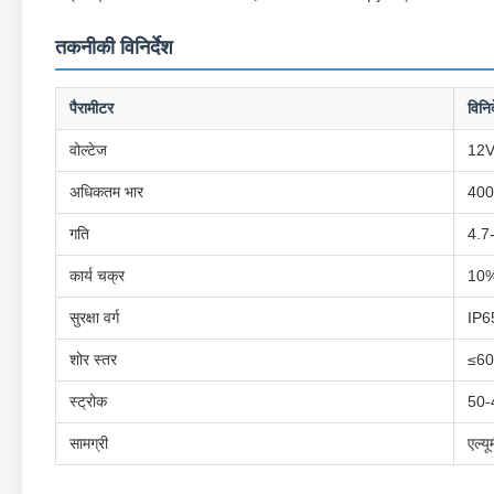
तकनीकी विनिर्देश
पैरामीटर
विनिर
वोल्टेज
12V
अधिकतम भार
400
गति
4.7
कार्य चक्र
10
सुरक्षा वर्ग
IP6
शोर स्तर
≤6
स्ट्रोक
50-
सामग्री
एल्य