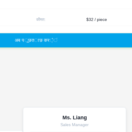
कीमत:
$32 / piece
अ
ब
प
ू
छ
त
ा
छ
क
र
े
ं
Ms. Liang
Sales Manager