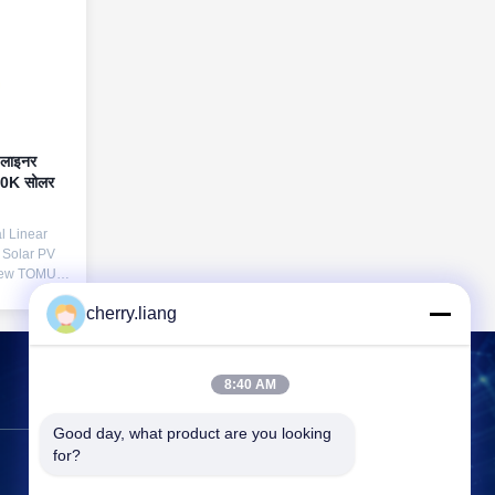
 लाइनर
20K सोलर
l Linear
Solar PV
view TOMUU
ustrial
cherry.liang
s
rear end
 tracking
24V DC with
8:40 AM
vers
हमसे संपर्क करें
 ...
Good day, what product are you looking 
for?
पता:
बिल्डिंग1, नंबर1 चोंगके रोड, शिखोंग
इंडस्ट्रियल पार्क, डोंगगुआन सिटी, गुआंग्डोंग प्रांत,