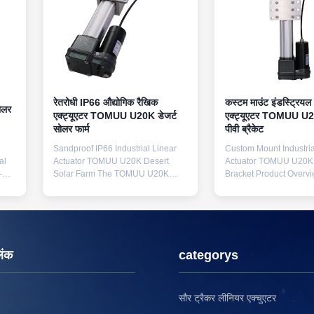
रेतरोधी IP66 औद्योगिक रैखिक
कस्टम माउंट इंडस्ट्रियल
ोलर
एक्ट्यूएटर TOMUU U20K डेजर्ट
एक्ट्यूएटर TOMUU U
सोलर फार्म
पीवी ब्रैकेट
Sandproof IP66 Industrial Linear
Custom Mount Industria
al
Actuator TOMUU U20K Desert
Actuator TOMUU U20K 
-
Solar Farm The TOMUU U20K
Bracket Product Over
sandproof IP66 industrial linear
U20K custom mount ind
al
actuator is specifically engineered
linear actuator support
to
for desert solar power station
personalized front and 
tracking brackets that face severe
fittings for photovoltaic
tat
sandstorm interference. This
brackets. Powered by 
g on
robust 24V DC actuator delivers
7A rated current, it deli
िंक
categorys
20,000N rated push...
20,000N push-pull rated
सौर ट्रैकर लीनियर एक्चुएटर