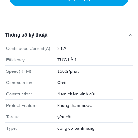
Thông số kỹ thuật
Continuous Current(A):
2.8A
Efficiency:
TỨC LÀ 1
Speed(RPM):
1500r/phút
Commutation:
Chải
Construction:
Nam châm vĩnh cửu
Protect Feature:
không thấm nước
Torque:
yêu cầu
Type:
động cơ bánh răng