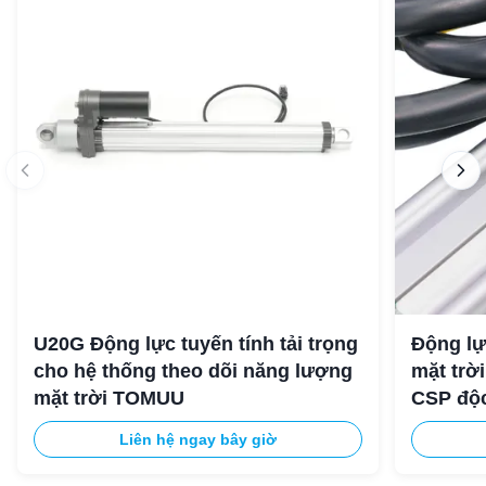
U20G Động lực tuyến tính tải trọng
Động lự
cho hệ thống theo dõi năng lượng
mặt trờ
mặt trời TOMUU
CSP độ
Liên hệ ngay bây giờ