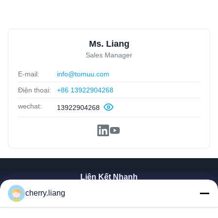
Ms. Liang
Sales Manager
E-mail:
info@tomuu.com
Điện thoại:
+86 13922904268
wechat:
13922904268
Liên Kết Nhanh
cherry.liang
Nhà
Sản Phẩm