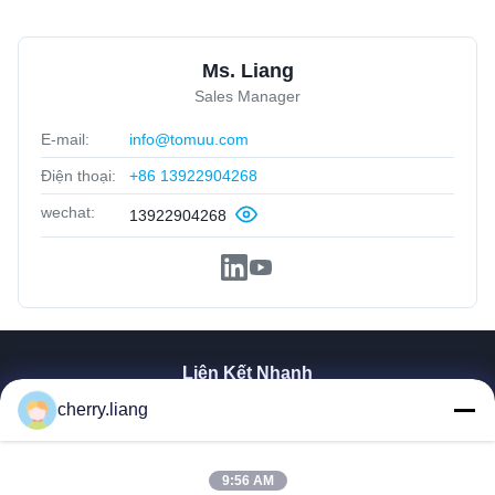
Ms. Liang
Sales Manager
E-mail:
info@tomuu.com
Điện thoại:
+86 13922904268
wechat:
13922904268
Liên Kết Nhanh
Nhà
cherry.liang
Sản Phẩm
Hướng Dẫn VR
9:56 AM
Về Chúng Tôi