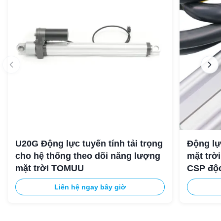
U20G Động lực tuyến tính tải trọng
Động lự
cho hệ thống theo dõi năng lượng
mặt trờ
mặt trời TOMUU
CSP độ
Liên hệ ngay bây giờ