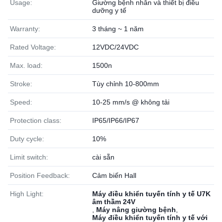
Usage:
Giường bệnh nhân và thiết bị điều
dưỡng y tế
Warranty:
3 tháng ~ 1 năm
Rated Voltage:
12VDC/24VDC
Max. load:
1500n
Stroke:
Tùy chỉnh 10-800mm
Speed:
10-25 mm/s @ không tải
Protection class:
IP65/IP66/IP67
Duty cycle:
10%
Limit switch:
cài sẵn
Position Feedback:
Cảm biến Hall
High Light:
Máy điều khiển tuyến tính y tế U7K
âm thầm 24V
,
Máy nâng giường bệnh
,
Máy điều khiển tuyến tính y tế với