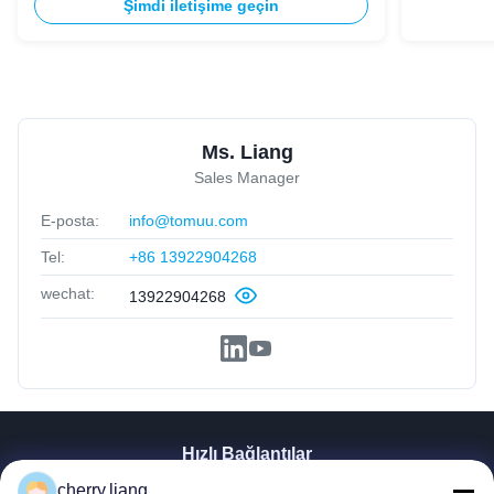
Şimdi iletişime geçin
Ms. Liang
Sales Manager
E-posta:
info@tomuu.com
Tel:
+86 13922904268
wechat:
13922904268
Hızlı Bağlantılar
Ana Sayfa
cherry.liang