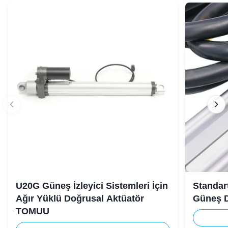
U20G Güneş İzleyici Sistemleri İçin
Standar
Ağır Yüklü Doğrusal Aktüatör
Güneş D
TOMUU