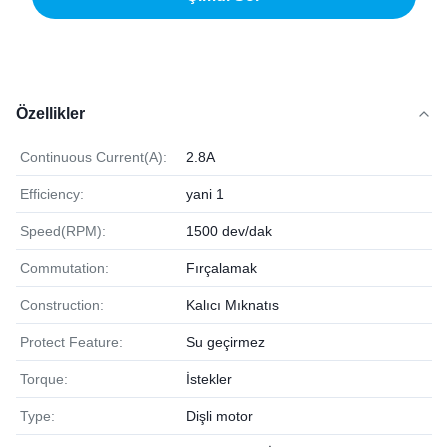
Özellikler
Continuous Current(A):
2.8A
Efficiency:
yani 1
Speed(RPM):
1500 dev/dak
Commutation:
Fırçalamak
Construction:
Kalıcı Mıknatıs
Protect Feature:
Su geçirmez
Torque:
İstekler
Type:
Dişli motor