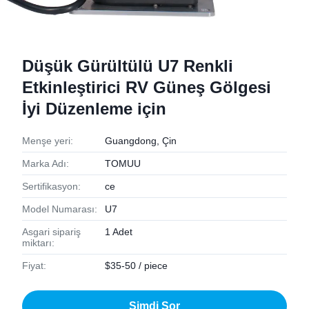
Düşük Gürültülü U7 Renkli
Etkinleştirici RV Güneş Gölgesi
İyi Düzenleme için
Menşe yeri:
Guangdong, Çin
Marka Adı:
TOMUU
Sertifikasyon:
ce
Model Numarası:
U7
Asgari sipariş
1 Adet
miktarı:
Fiyat:
$35-50 / piece
Şimdi Sor