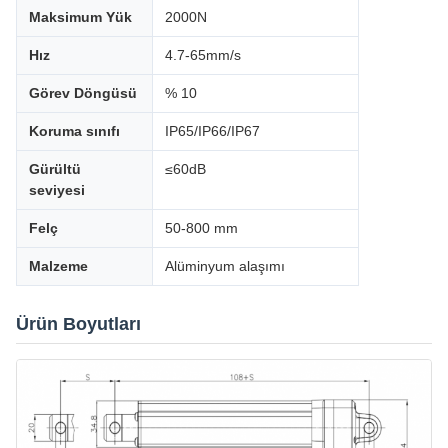
Maksimum Yük
2000N
Hız
4.7-65mm/s
Görev Döngüsü
% 10
Koruma sınıfı
IP65/IP66/IP67
Gürültü
≤60dB
seviyesi
Felç
50-800 mm
Malzeme
Alüminyum alaşımı
Ürün Boyutları