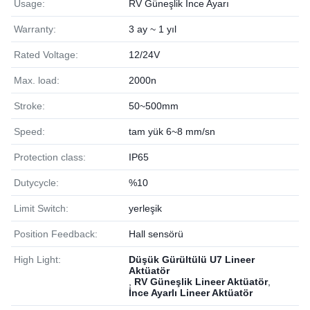
Usage:
RV Güneşlik İnce Ayarı
Warranty:
3 ay ~ 1 yıl
Rated Voltage:
12/24V
Max. load:
2000n
Stroke:
50~500mm
Speed:
tam yük 6~8 mm/sn
Protection class:
IP65
Dutycycle:
%10
Limit Switch:
yerleşik
Position Feedback:
Hall sensörü
High Light:
Düşük Gürültülü U7 Lineer
Aktüatör
,
RV Güneşlik Lineer Aktüatör
,
İnce Ayarlı Lineer Aktüatör