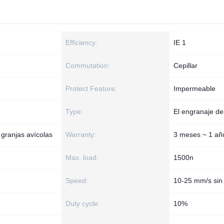
Efficiency:
IE 1
Commutation:
Cepillar
Protect Feature:
Impermeable
Type:
El engranaje de
 granjas avícolas
Warranty:
3 meses ~ 1 añ
Max. load:
1500n
Speed:
10-25 mm/s sin
Duty cycle:
10%