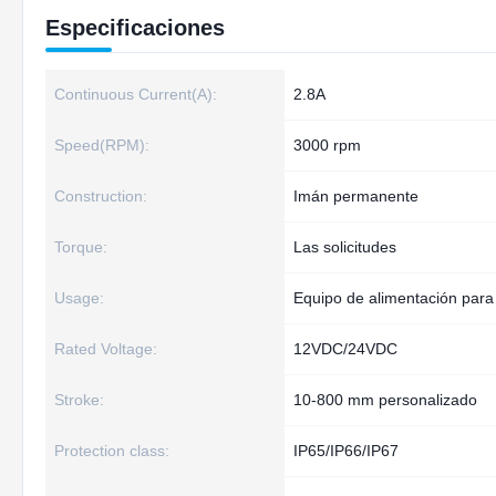
Especificaciones
Continuous Current(A):
2.8A
Speed(RPM):
3000 rpm
Construction:
Imán permanente
Torque:
Las solicitudes
Usage:
Equipo de alimentación para
Rated Voltage:
12VDC/24VDC
Stroke:
10-800 mm personalizado
Protection class:
IP65/IP66/IP67