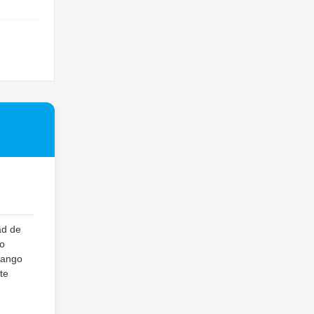
ad de
vo
 rango
te