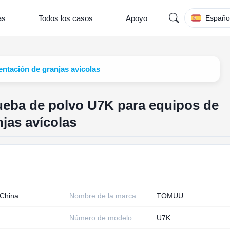
as
Todos los casos
Apoyo
Españo
entación de granjas avícolas
rueba de polvo U7K para equipos de
jas avícolas
 China
Nombre de la marca:
TOMUU
Número de modelo:
U7K