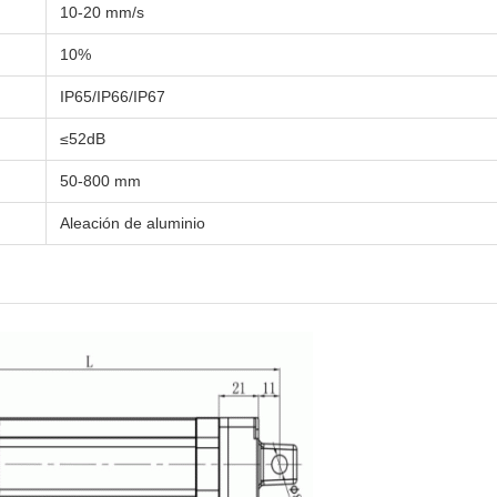
10-20 mm/s
10%
IP65/IP66/IP67
≤52dB
50-800 mm
Aleación de aluminio