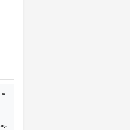
que
anja.