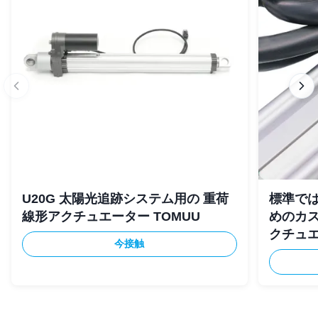
U20G 太陽光追跡システム用の 重荷
標準では
線形アクチュエーター TOMUU
めのカ
クチュ
今接触