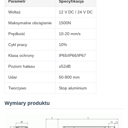
Parametr
Specyfikacja
Woltaż
12 V DC / 24 V DC
Maksymalne obciążenie
1500N
Prędkość
10-20 mm/s
Cykl pracy
10%
Klasa ochrony
IP65/IP66/IP67
Poziom hałasu
≤52dB
Udar
50-800 mm
Tworzywo
Stop aluminium
Wymiary produktu