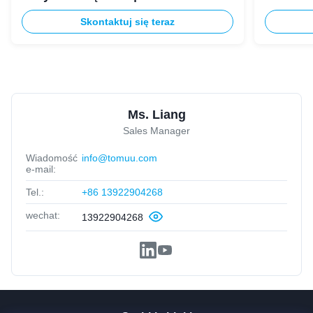
Skontaktuj się teraz
Ms. Liang
Sales Manager
Wiadomość
info@tomuu.com
e-mail:
Tel.:
+86 13922904268
wechat:
13922904268