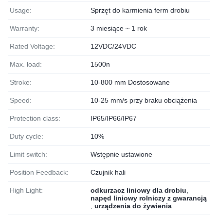
Usage:
Sprzęt do karmienia ferm drobiu
Warranty:
3 miesiące ~ 1 rok
Rated Voltage:
12VDC/24VDC
Max. load:
1500n
Stroke:
10-800 mm Dostosowane
Speed:
10-25 mm/s przy braku obciążenia
Protection class:
IP65/IP66/IP67
Duty cycle:
10%
Limit switch:
Wstępnie ustawione
Position Feedback:
Czujnik hali
High Light:
odkurzacz liniowy dla drobiu
,
napęd liniowy rolniczy z gwarancją
,
urządzenia do żywienia