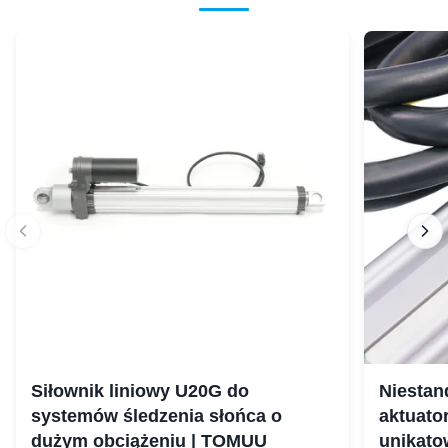
Siłownik liniowy U20G do
Niestan
systemów śledzenia słońca o
aktuato
dużym obciążeniu | TOMUU
unikato