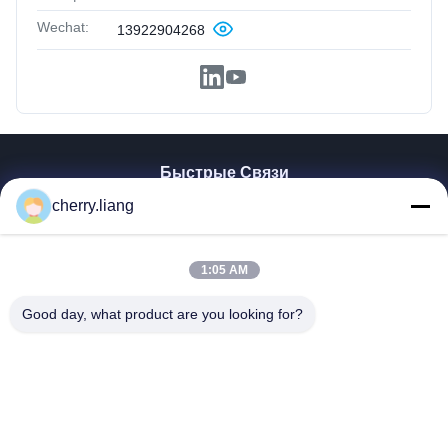
Wechat:
13922904268
Быстрые Связи
Главная Страница
cherry.liang
Продукция
VR - Шоу
1:05 AM
О Компании
Контактные Данные
Good day, what product are you looking for?
Новости
Все Случаи
Поддерживать
Dongguan TOMUU Actuator Technology Co., Ltd.