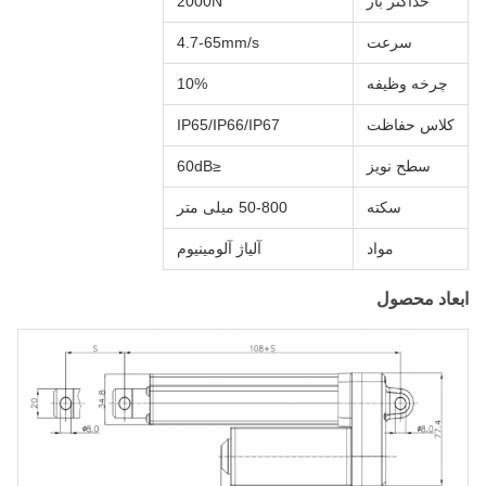
حداکثر بار
2000N
سرعت
4.7-65mm/s
چرخه وظیفه
10%
کلاس حفاظت
IP65/IP66/IP67
سطح نویز
≤60dB
سکته
50-800 میلی متر
مواد
آلیاژ آلومینیوم
ابعاد محصول