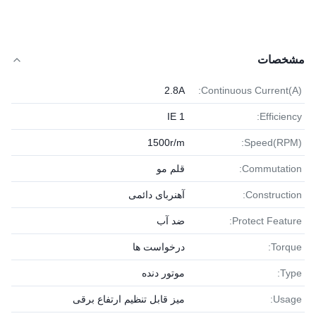
مشخصات
2.8A
Continuous Current(A):
IE 1
Efficiency:
1500r/m
Speed(RPM):
Commutation:
قلم مو
Construction:
آهنربای دائمی
Protect Feature:
ضد آب
Torque:
درخواست ها
Type:
موتور دنده
Usage:
میز قابل تنظیم ارتفاع برقی