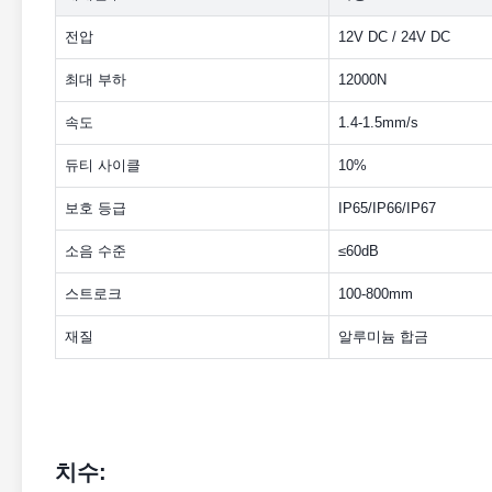
전압
12V DC / 24V DC
최대 부하
12000N
속도
1.4-1.5mm/s
듀티 사이클
10%
보호 등급
IP65/IP66/IP67
소음 수준
≤60dB
스트로크
100-800mm
재질
알루미늄 합금
치수: