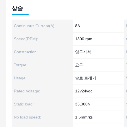
상술
Continuous Current(A):
8A
Speed(RPM):
1800 rpm
Construction:
영구자석
Torque:
요구
Usage:
솔로 트래커
Rated Voltage:
12v24vdc
Static load:
35,000N
No load speed:
1.5mm/초