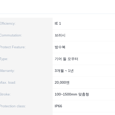
Efficiency:
IE 1
Commutation:
브러시
Protect Feature:
방수복
Type:
기어 들 모우터
Warranty:
3개월 ~ 1년
Max. load:
20,000엔
Stroke:
100~1500mm 맞춤형
Protection class:
IP66