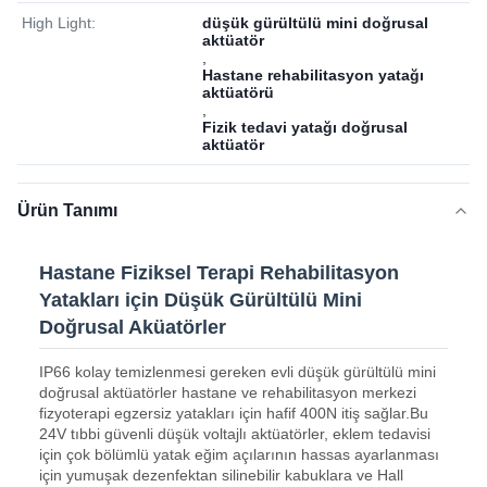
High Light:
düşük gürültülü mini doğrusal
aktüatör
,
Hastane rehabilitasyon yatağı
aktüatörü
,
Fizik tedavi yatağı doğrusal
aktüatör
Ürün Tanımı
Hastane Fiziksel Terapi Rehabilitasyon
Yatakları için Düşük Gürültülü Mini
Doğrusal Aküatörler
IP66 kolay temizlenmesi gereken evli düşük gürültülü mini
doğrusal aktüatörler hastane ve rehabilitasyon merkezi
fizyoterapi egzersiz yatakları için hafif 400N itiş sağlar.Bu
24V tıbbi güvenli düşük voltajlı aktüatörler, eklem tedavisi
için çok bölümlü yatak eğim açılarının hassas ayarlanması
için yumuşak dezenfektan silinebilir kabuklara ve Hall