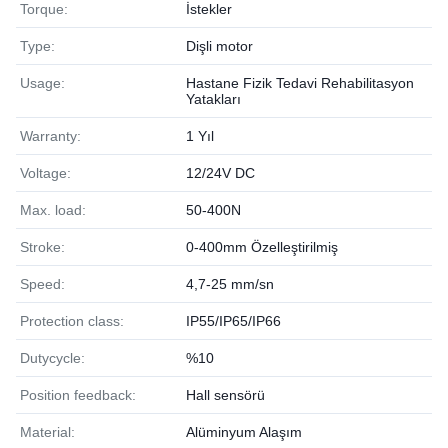
Torque:
İstekler
Type:
Dişli motor
Usage:
Hastane Fizik Tedavi Rehabilitasyon
Yatakları
Warranty:
1 Yıl
Voltage:
12/24V DC
Max. load:
50-400N
Stroke:
0-400mm Özelleştirilmiş
Speed:
4,7-25 mm/sn
Protection class:
IP55/IP65/IP66
Dutycycle:
%10
Position feedback:
Hall sensörü
Material:
Alüminyum Alaşım