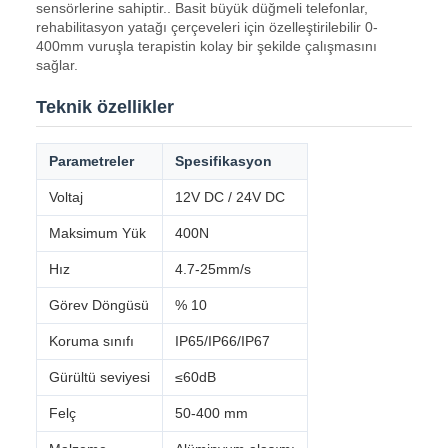
sensörlerine sahiptir.. Basit büyük düğmeli telefonlar,
rehabilitasyon yatağı çerçeveleri için özelleştirilebilir 0-
400mm vuruşla terapistin kolay bir şekilde çalışmasını
sağlar.
Teknik özellikler
Parametreler
Spesifikasyon
Voltaj
12V DC / 24V DC
Maksimum Yük
400N
Hız
4.7-25mm/s
Görev Döngüsü
% 10
Koruma sınıfı
IP65/IP66/IP67
Gürültü seviyesi
≤60dB
Felç
50-400 mm