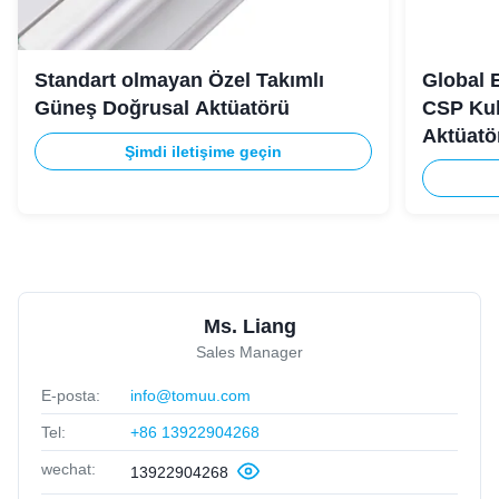
Standart olmayan Özel Takımlı
Global E
Güneş Doğrusal Aktüatörü
CSP Kul
Aktüatö
Şimdi iletişime geçin
Ms. Liang
Sales Manager
E-posta:
info@tomuu.com
Tel:
+86 13922904268
wechat:
13922904268