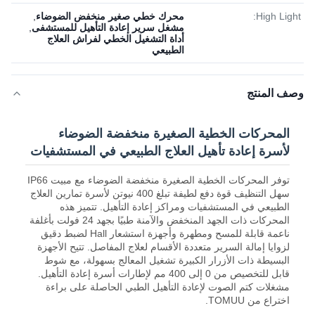
High Light:
محرك خطي صغير منخفض الضوضاء
,
مشغل سرير إعادة التأهيل للمستشفى
,
أداة التشغيل الخطي لفراش العلاج
الطبيعي
وصف المنتج
المحركات الخطية الصغيرة منخفضة الضوضاء
لأسرة إعادة تأهيل العلاج الطبيعي في المستشفيات
توفر المحركات الخطية الصغيرة منخفضة الضوضاء مع مبيت IP66
سهل التنظيف قوة دفع لطيفة تبلغ 400 نيوتن لأسرة تمارين العلاج
الطبيعي في المستشفيات ومراكز إعادة التأهيل. تتميز هذه
المحركات ذات الجهد المنخفض والآمنة طبيًا بجهد 24 فولت بأغلفة
ناعمة قابلة للمسح ومطهرة وأجهزة استشعار Hall لضبط دقيق
لزوايا إمالة السرير متعددة الأقسام لعلاج المفاصل. تتيح الأجهزة
البسيطة ذات الأزرار الكبيرة تشغيل المعالج بسهولة، مع شوط
قابل للتخصيص من 0 إلى 400 مم لإطارات أسرة إعادة التأهيل.
مشغلات كتم الصوت لإعادة التأهيل الطبي الحاصلة على براءة
اختراع من TOMUU.