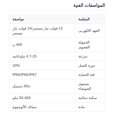
المواصفات الفنية
المعلمة
مواصفة
12 فولت تيار مستمر/24 فولت تيار
الجهد االكهربى
مستمر
الحمولة
400 ن
القصوى
سرعة
4.7-25 ملم/ثانية
دورة العمل
10%
فئة الحماية
IP65/IP66/IP67
مستوى
≥60 ديسيبل
الضوضاء
سكتة دماغية
50-400 ملم
مادة
سبائك الألومنيوم