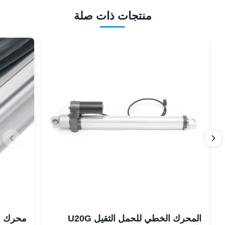
منتجات ذات صلة
المحرك الخطي للحمل الثقيل U20G
محرك م