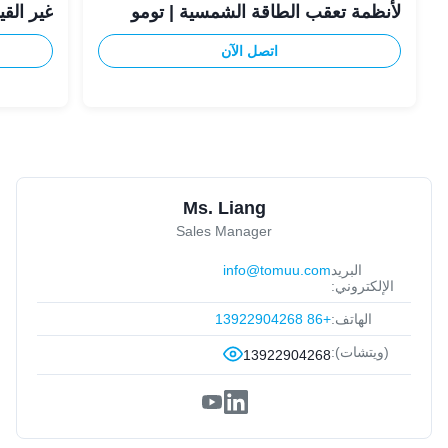
لأنظمة تعقب الطاقة الشمسية | تومو
غير القياسي 
اتصل الآن
Ms. Liang
Sales Manager
البريد
info@tomuu.com
الإلكتروني:
الهاتف:
+86 13922904268
(ويتشات):
13922904268