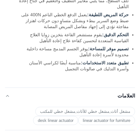
تلف السطح، مما يلبي معايير التنظيف والتعقيم في جناح إعادة
التأهيل
حركة المريض اللطيفة:
يعمل الدفع الخطي الناعم 400N على
ضبط وضع السرير ببطء وبشكل متساوٍ دون حركات اهتزاز
مفاجئة تؤدي إلى إجهاد مفاصل المريض المصابة
التحكم الدقيق:
يقوم مستشعر القاعة بتخزين زوايا العلاج
القياسية المتعددة لتحسين كفاءة علاج إعادة التأهيل
تصميم موفر للمساحة:
يوفر الجسم المدمج مساحة داخلية
محدودة لأسرة إعادة التأهيل
تطبيق متعدد الاستخدامات:
مناسبة أيضًا لكراسي الأسنان
وأسرة التدليك في صالونات التجميل
العلامات
مشغل أثاث,مشغل خطي للأثاث,مشغل خطي للمكتب
desk linear actuator
linear actuator for furniture