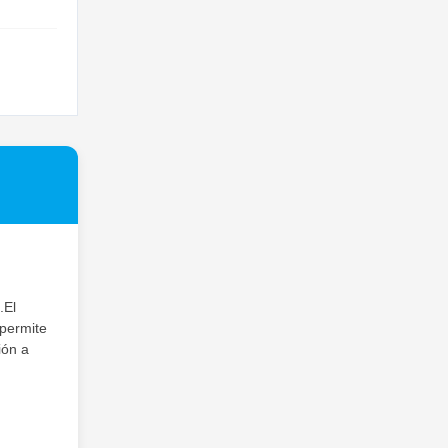
.El
 permite
ión a