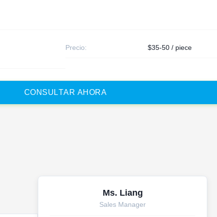
Precio:
$35-50 / piece
C
O
N
S
U
L
T
A
R
A
H
O
R
A
Ms. Liang
Sales Manager