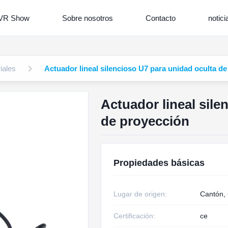
VR Show
Sobre nosotros
Contacto
notici
iales
Actuador lineal silencioso U7 para unidad oculta de
Actuador lineal sile
de proyección
Propiedades básicas
Lugar de origen:
Cantón,
Certificación:
ce