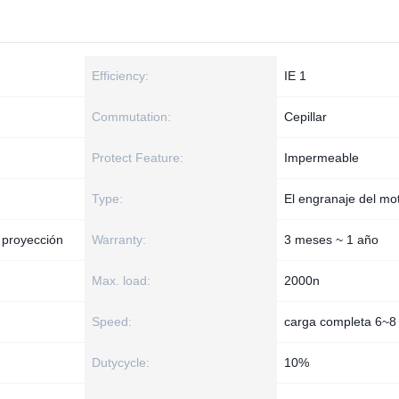
Efficiency:
IE 1
Commutation:
Cepillar
Protect Feature:
Impermeable
Type:
El engranaje del mo
 proyección
Warranty:
3 meses ~ 1 año
Max. load:
2000n
Speed:
carga completa 6~
Dutycycle:
10%