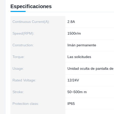
Especificaciones
Continuous Current(A):
2.8A
Speed(RPM):
1500r/m
Construction:
Imán permanente
Torque:
Las solicitudes
Usage:
Unidad oculta de pantalla de
Rated Voltage:
12/24V
Stroke:
50~500m m
Protection class:
IP65