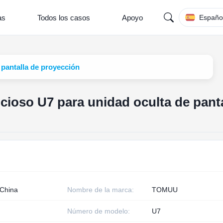
as
Todos los casos
Apoyo
Españo
 pantalla de proyección
ncioso U7 para unidad oculta de pant
 China
Nombre de la marca:
TOMUU
Número de modelo:
U7