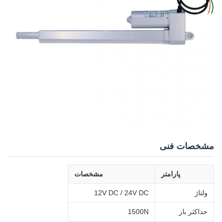
مشخصات فنی
پارامتر
مشخصات
ولتاژ
12V DC / 24V DC
حداکثر بار
1500N