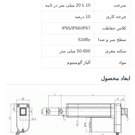
سرعت
10 تا 20 میلی متر در ثانیه
چرخه کاری
10 درصد
کلاس حفاظت
IP65/IP66/IP67
سطح سر و صدا
≤52dB
سکته مغزی
50-800 میلی متر
مواد
آلیاژ آلومینیوم
ابعاد محصول