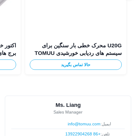
U20G محرک خطی بار سنگین برای
اکتور خ
سیستم های ردیابی خورشیدی TOMUU
برج های P
حالا تماس بگیرید
Ms. Liang
Sales Manager
ایمیل:
info@tomuu.com
تلفن:
+86 13922904268