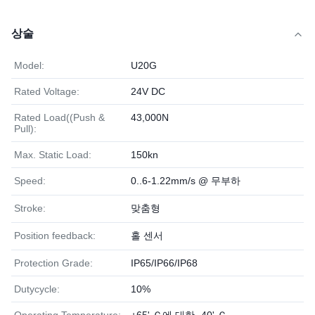
상술
Model:
U20G
Rated Voltage:
24V DC
Rated Load((Push &
43,000N
Pull):
Max. Static Load:
150kn
Speed:
0..6-1.22mm/s @ 무부하
Stroke:
맞춤형
Position feedback:
홀 센서
Protection Grade:
IP65/IP66/IP68
Dutycycle:
10%