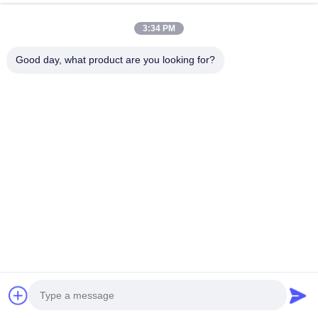
Dongguan TOMUU Actuator Technology Co., Ltd.
3:34 PM
86-0769-81818175
info@tomuu.com
Good day, what product are you looking for?
따라와
© 2026 Dongguan TOMUU Actuator Technology Co., Ltd.. All Rights
Reserved.