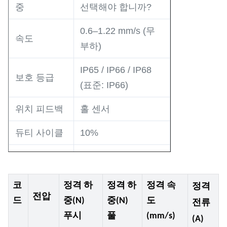
중
선택해야 합니까?
0.6–1.22 mm/s (무
속도
부하)
IP65 / IP66 / IP68
보호 등급
(표준: IP66)
위치 피드백
홀 센서
듀티 사이클
10%
작동 온도
-40°C ~ +65°C
리미트 스위
코
정격 하
정격 하
정격 속
정격
내장형
치
전압
드
중(N)
중(N)
도
전류
푸시
풀
(mm/s)
(A)
기어 모터 (브러시
모터 유형