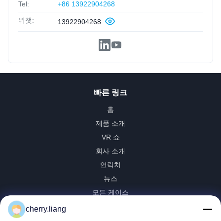
Tel:
+86 13922904268
위챗:
13922904268
빠른 링크
홈
제품 소개
VR 쇼
회사 소개
연락처
뉴스
모든 케이스
지원하다
cherry.liang