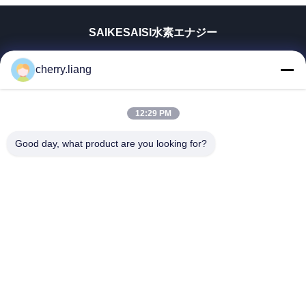
SAIKESAISI水素エナジー
ホーム
cherry.liang
製品
VRショー
企業情報
12:29 PM
お問い合わせ
Good day, what product are you looking for?
ニュース
すべての場合
サポート
Dongguan TOMUU Actuator Technology Co., Ltd.
86-0769-81818175
info@tomuu.com
私たちをフォローしてください