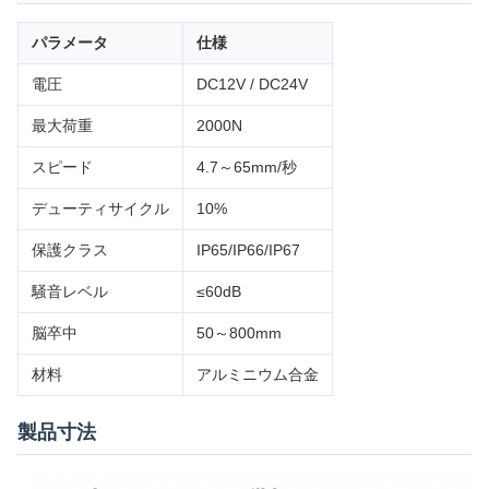
パラメータ
仕様
電圧
DC12V / DC24V
最大荷重
2000N
スピード
4.7～65mm/秒
デューティサイクル
10%
保護クラス
IP65/IP66/IP67
騒音レベル
≤60dB
脳卒中
50～800mm
材料
アルミニウム合金
製品寸法