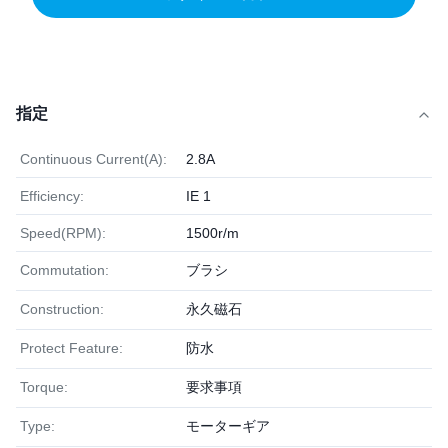
指定
Continuous Current(A):
2.8A
Efficiency:
IE 1
Speed(RPM):
1500r/m
Commutation:
ブラシ
Construction:
永久磁石
Protect Feature:
防水
Torque:
要求事項
Type:
モーターギア