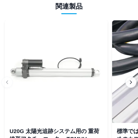
関連製品
U20G 太陽光追跡システム用の 重荷
標準では