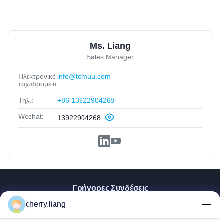
Ms. Liang
Sales Manager
Ηλεκτρονικό
info@tomuu.com
ταχυδρομείο:
Τηλ.:
+86 13922904268
Wechat:
13922904268
Γρήγορες Συνδέσεις
cherry.liang
Αρχική Σελίδα
Προϊόντα