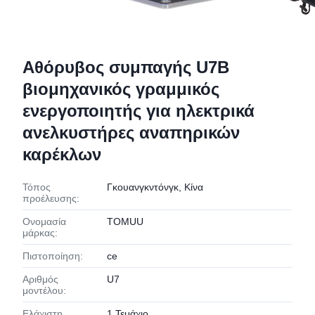
Αθόρυβος συμπαγής U7B
βιομηχανικός γραμμικός
ενεργοποιητής για ηλεκτρικά
ανελκυστήρες αναπηρικών
καρέκλων
Τόπος
Γκουανγκντόνγκ, Κίνα
προέλευσης:
Ονομασία
TOMUU
μάρκας:
Πιστοποίηση:
ce
Αριθμός
U7
μοντέλου:
Ελάχιστη
1 Τεμάχιο