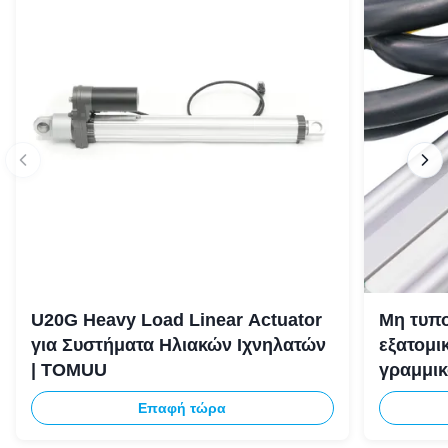
U20G Heavy Load Linear Actuator
Μη τυπ
για Συστήματα Ηλιακών Ιχνηλατών
εξατομι
| TOMUU
γραμμικ
μοναδι
Επαφή τώρα