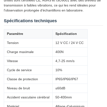
unités sont certifiées CE, RoHS et ISO9001 avec des brevets de
transmission à faibles vibrations, ce qui les rend idéales pour
l'observation prolongée d'échantillons en laboratoire.
Spécifications techniques
Paramètre
Spécification
Tension
12 V CC / 24 V CC
Charge maximale
400N
Vitesse
4,7-25 mm/s
Cycle de service
10%
Classe de protection
IP65/IP66/IP67
Niveau de bruit
≤60dB
Accident vasculaire cérébral
50-400mm
Matériel
Alliage d'aluminium