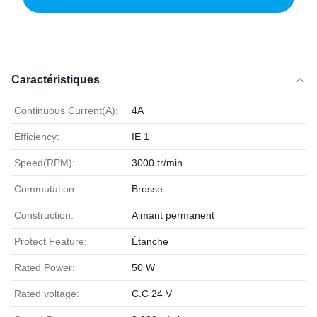
Caractéristiques
Continuous Current(A):
4A
Efficiency:
IE 1
Speed(RPM):
3000 tr/min
Commutation:
Brosse
Construction:
Aimant permanent
Protect Feature:
Étanche
Rated Power:
50 W
Rated voltage:
C.C 24 V