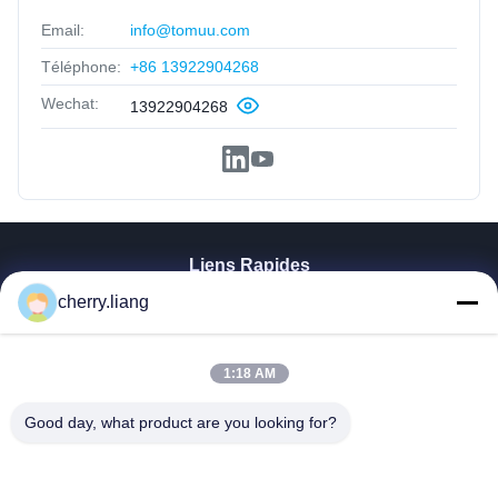
Email:
info@tomuu.com
Téléphone:
+86 13922904268
Wechat:
13922904268
Liens Rapides
Aperçu
cherry.liang
Produits
VR Show
1:18 AM
A Propos De Nous
Contact
Good day, what product are you looking for?
Nouvelles
Tous Les Cas