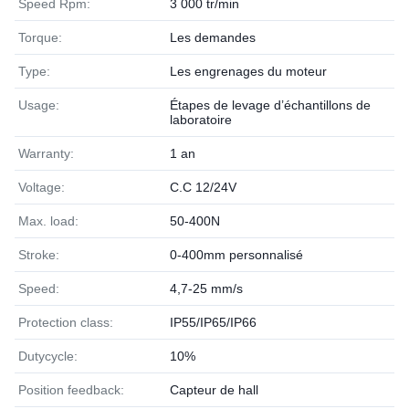
Speed Rpm:
3 000 tr/min
Torque:
Les demandes
Type:
Les engrenages du moteur
Usage:
Étapes de levage d’échantillons de
laboratoire
Warranty:
1 an
Voltage:
C.C 12/24V
Max. load:
50-400N
Stroke:
0-400mm personnalisé
Speed:
4,7-25 mm/s
Protection class:
IP55/IP65/IP66
Dutycycle:
10%
Position feedback:
Capteur de hall