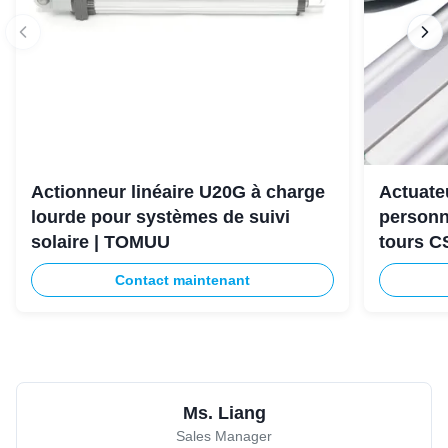
Actionneur linéaire U20G à charge
Actuateu
lourde pour systèmes de suivi
personn
solaire | TOMUU
tours C
Contact maintenant
Ms. Liang
Sales Manager