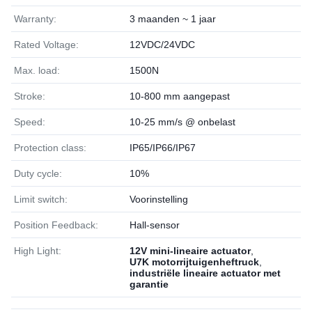
Warranty:
3 maanden ~ 1 jaar
Rated Voltage:
12VDC/24VDC
Max. load:
1500N
Stroke:
10-800 mm aangepast
Speed:
10-25 mm/s @ onbelast
Protection class:
IP65/IP66/IP67
Duty cycle:
10%
Limit switch:
Voorinstelling
Position Feedback:
Hall-sensor
High Light:
12V mini-lineaire actuator
,
U7K motorrijtuigenheftruck
,
industriële lineaire actuator met
garantie