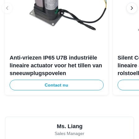
Anti-vriezen IP65 U7B industriële
Silent 
lineaire actuator voor het tillen van
lineaire
sneeuwplugspovelen
rolstoell
Contact nu
Ms. Liang
Sales Manager