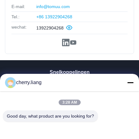
E-mail:
info@tomuu.com
Tel.:
+86 13922904268
wechat:
13922904268
Snelkoppelingen
Thuis
cherry.liang
Producten
VR-Show
3:28 AM
Over Ons
Contacteer Ons
Good day, what product are you looking for?
Nieuws
Alle Gevallen
Steun