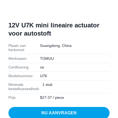
12V U7K mini lineaire actuator
voor autostoft
Plaats van
Guangdong, China
herkomst:
Merknaam:
TOMUU
Certificering:
ce
Modelnummer:
U7K
Minimale
1 stuk
bestelhoeveelheid:
Prijs:
$27-37 / piece
NU AANVRAGEN