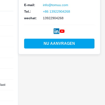
E-mail:
info@tomuu.com
Tel.:
+86 13922904268
wechat:
13922904268
NU AANVRAGEN
last