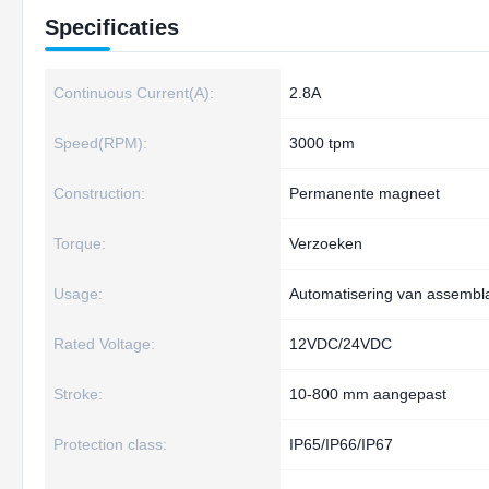
Specificaties
Continuous Current(A):
2.8A
Speed(RPM):
3000 tpm
Construction:
Permanente magneet
Torque:
Verzoeken
Usage:
Automatisering van assembla
Rated Voltage:
12VDC/24VDC
Stroke:
10-800 mm aangepast
Protection class:
IP65/IP66/IP67