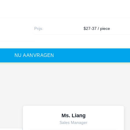
Prijs:
$27-37 / piece
N
U
A
A
N
V
R
A
G
E
N
Ms. Liang
Sales Manager