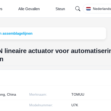
ws
Alle Gevallen
Steun
Nederland
n assemblagelijnen
lineaire actuator voor automatiseri
en
ng, China
Merknaam:
TOMUU
Modelnummer:
U7K