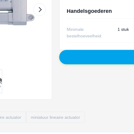
Handelsgoederen
Minimale
1 stuk
bestelhoeveelheid:
ire actuator
miniatuur lineaire actuator