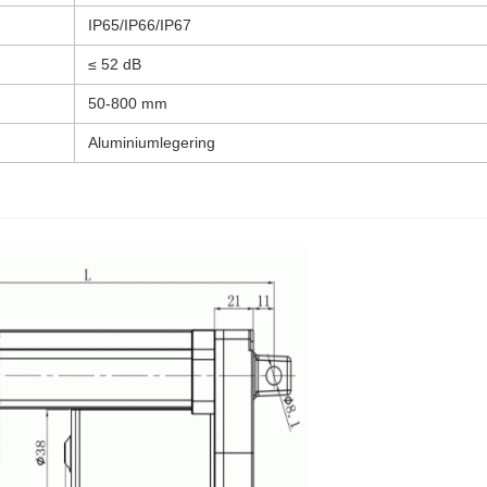
IP65/IP66/IP67
≤ 52 dB
50-800 mm
Aluminiumlegering