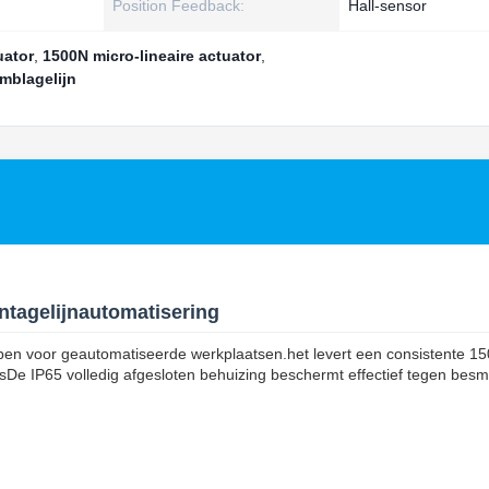
Position Feedback:
Hall-sensor
uator
,
1500N micro-lineaire actuator
,
emblagelijn
ntagelijnautomatisering
en voor geautomatiseerde werkplaatsen.het levert een consistente 1
De IP65 volledig afgesloten behuizing beschermt effectief tegen besm