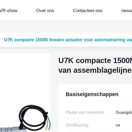
VR-show
Over ons
Contacteer ons
nieu
U7K compacte 1500N lineaire actuator voor automatisering va
U7K compacte 1500N 
van assemblagelijn
Basiseigenschappen
Plaats van herkomst:
Guangdo
Certificering:
ce