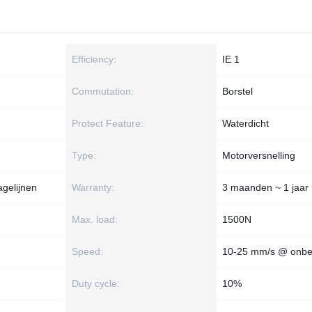
Efficiency:
IE 1
Commutation:
Borstel
Protect Feature:
Waterdicht
Type:
Motorversnelling
gelijnen
Warranty:
3 maanden ~ 1 jaar
Max. load:
1500N
Speed:
10-25 mm/s @ onbe
Duty cycle:
10%