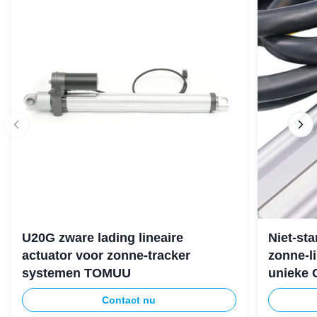
U20G zware lading lineaire
Niet-st
actuator voor zonne-tracker
zonne-li
systemen TOMUU
unieke 
Contact nu