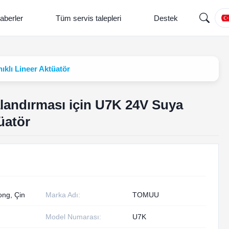
aberler
Tüm servis talepleri
Destek
klı Lineer Aktüatör
landırması için U7K 24V Suya
üatör
ng, Çin
Marka Adı:
TOMUU
Model Numarası:
U7K