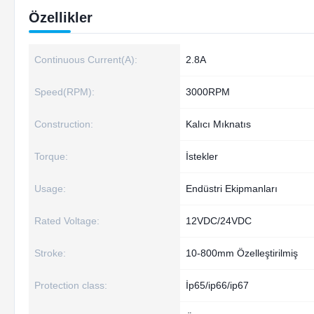
Özellikler
Continuous Current(A):
2.8A
Speed(RPM):
3000RPM
Construction:
Kalıcı Mıknatıs
Torque:
İstekler
Usage:
Endüstri Ekipmanları
Rated Voltage:
12VDC/24VDC
Stroke:
10-800mm Özelleştirilmiş
Protection class:
İp65/ip66/ip67