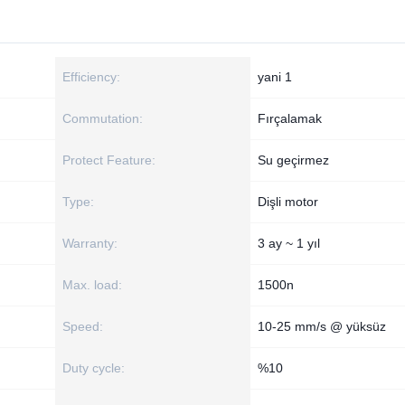
Efficiency:
yani 1
Commutation:
Fırçalamak
Protect Feature:
Su geçirmez
Type:
Dişli motor
Warranty:
3 ay ~ 1 yıl
Max. load:
1500n
Speed:
10-25 mm/s @ yüksüz
Duty cycle:
%10