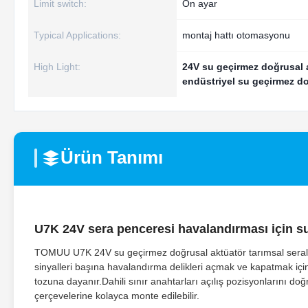
Limit switch:
Ön ayar
Typical Applications:
montaj hattı otomasyonu
High Light:
24V su geçirmez doğrusal 
endüstriyel su geçirmez d
Ürün Tanımı
U7K 24V sera penceresi havalandırması için s
TOMUU U7K 24V su geçirmez doğrusal aktüatör tarımsal seralard
sinyalleri başına havalandırma delikleri açmak ve kapatmak iç
tozuna dayanır.Dahili sınır anahtarları açılış pozisyonlarını doğr
çerçevelerine kolayca monte edilebilir.