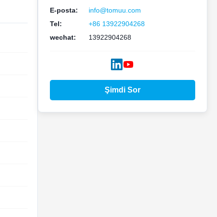
E-posta:
info@tomuu.com
Tel:
+86 13922904268
wechat:
13922904268
Şimdi Sor