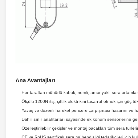
Ana Avantajları
Her taraftan mühürlü kabuk, nemli, amonyaklı sera ortamla
Ölçülü 1200N itiş, çiftlik elektrikini tasarruf etmek için güç 
Yavaş ve düzenli hareket pencere çarpışması hasarını ve ha
Dahili sınır anahtarları sayesinde ek konum sensörlerine ge
Özelleştirilebilir çekişler ve montaj bacakları tüm sera türle
CE ve RoHS sertifikalı sera mühendisliği tedarikçileri için kull