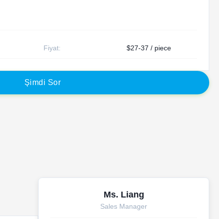
Fiyat:
$27-37 / piece
Ş
i
m
d
i
S
o
r
Ms. Liang
Sales Manager