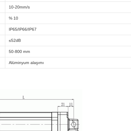
10-20mm/s
% 10
IP65/IP66/IP67
≤52dB
50-800 mm
Alüminyum alaşımı