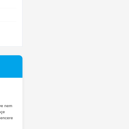
 ve nem
hçe
 pencere