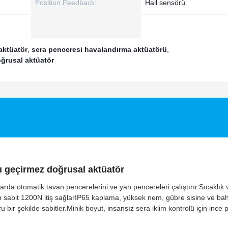
Position Feedback:
Hall sensörü
aktüatör
,
sera penceresi havalandırma aktüatörü
,
oğrusal aktüatör
u geçirmez doğrusal aktüatör
a otomatik tavan pencerelerini ve yan pencereleri çalıştırır.Sıcaklık
in sabit 1200N itiş sağlarIP65 kaplama, yüksek nem, gübre sisine ve ba
u bir şekilde sabitler.Minik boyut, insansız sera iklim kontrolü için ince