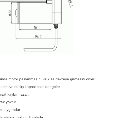
rında motor paslanmasını ve kısa devreye girmesini önler
tüketimi ve sürüş kapasitesini dengeler.
sat kaybını azaltır
rek yoktur
rine uygundur
anılabilir toplu indirimlerle