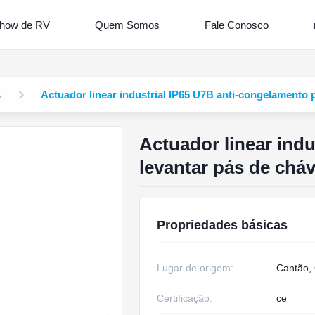
how de RV
Quem Somos
Fale Conosco
s
Actuador linear industrial IP65 U7B anti-congelamento 
Actuador linear ind
levantar pás de chá
Propriedades básicas
Lugar de origem:
Cantão,
Certificação:
ce