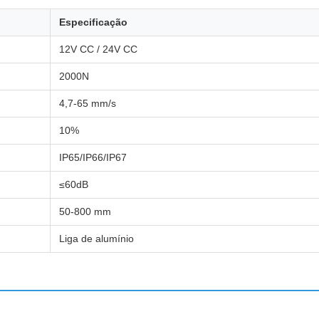
Especificação
12V CC / 24V CC
2000N
4,7-65 mm/s
10%
IP65/IP66/IP67
≤60dB
50-800 mm
Liga de alumínio