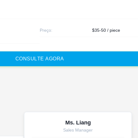
Preço:
$35-50 / piece
C
O
N
S
U
L
T
E
A
G
O
R
A
Ms. Liang
Sales Manager