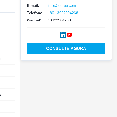
E-mail:
info@tomuu.com
Telefone:
+86 13922904268
Wechat:
13922904268
CONSULTE AGORA
r
s