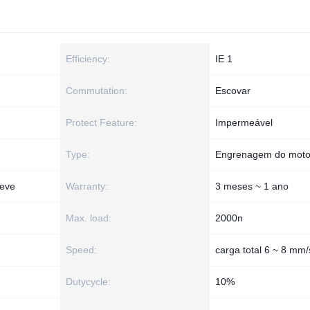
Efficiency:
IE 1
Commutation:
Escovar
Protect Feature:
Impermeável
Type:
Engrenagem do moto
neve
Warranty:
3 meses ~ 1 ano
Max. load:
2000n
Speed:
carga total 6 ~ 8 mm/
Dutycycle:
10%