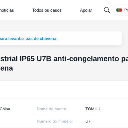
notícias
Todos os casos
Apoiar
P
para levantar pás de chávena
ustrial IP65 U7B anti-congelamento p
vena
 China
Nome da marca:
TOMUU
Número do modelo:
U7