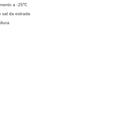
ramento a -25℃
 sal da estrada
ltura