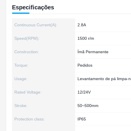
Especificações
Continuous Current(A):
2.8A
Speed(RPM):
1500 r/m
Construction:
Ímã Permanente
Torque:
Pedidos
Usage:
Levantamento de pá limpa-
Rated Voltage:
12/24V
Stroke:
50~500mm
Protection class:
IP65