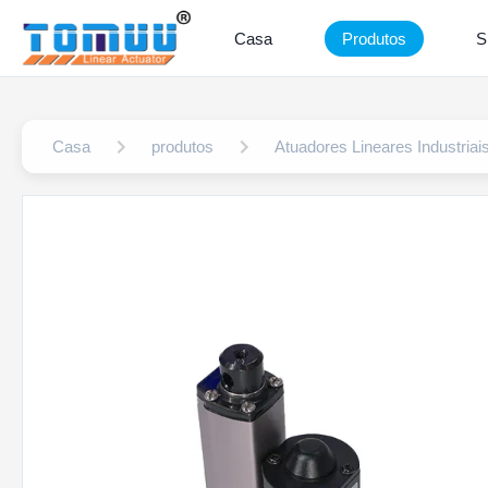
Casa
Produtos
S
Casa
produtos
Atuadores Lineares Industriai