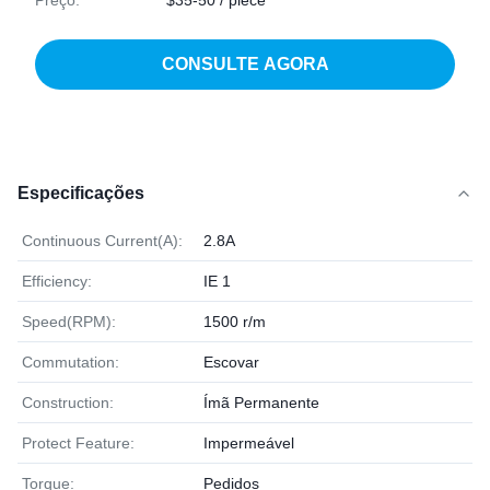
Preço:
$35-50 / piece
CONSULTE AGORA
Especificações
Continuous Current(A):
2.8A
Efficiency:
IE 1
Speed(RPM):
1500 r/m
Commutation:
Escovar
Construction:
Ímã Permanente
Protect Feature:
Impermeável
Torque:
Pedidos