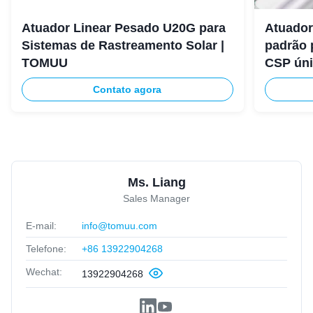
Atuador Linear Pesado U20G para
Atuador
Sistemas de Rastreamento Solar |
padrão 
TOMUU
CSP ún
Contato agora
Ms. Liang
Sales Manager
E-mail:
info@tomuu.com
Telefone:
+86 13922904268
Wechat:
13922904268