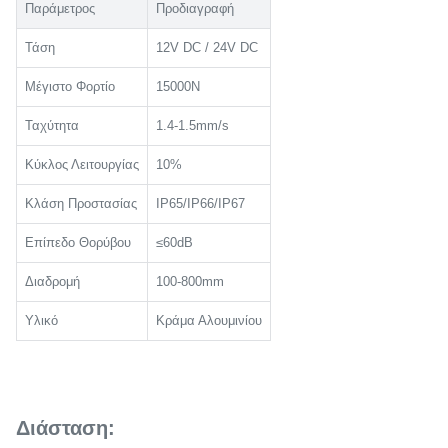
Παράμετρος
Προδιαγραφή
Τάση
12V DC / 24V DC
Μέγιστο Φορτίο
15000N
Ταχύτητα
1.4-1.5mm/s
Κύκλος Λειτουργίας
10%
Κλάση Προστασίας
IP65/IP66/IP67
Επίπεδο Θορύβου
≤60dB
Διαδρομή
100-800mm
Υλικό
Κράμα Αλουμινίου
Διάσταση: