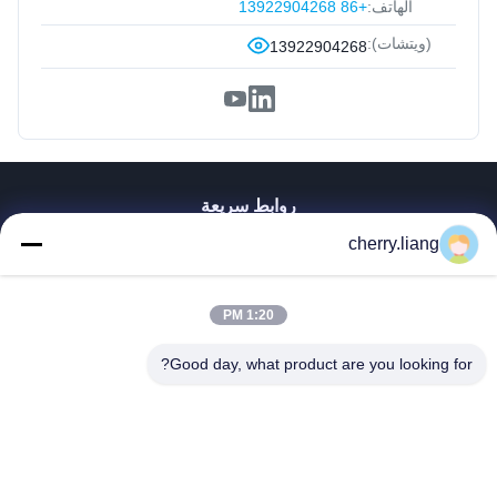
الهاتف:
+86 13922904268
(ويتشات):
13922904268
روابط سريعة
منزل
cherry.liang
المنتجات
عرض الواقع الافتراضي
1:20 PM
حول بنا
اتصل بنا
Good day, what product are you looking for?
أخبار
جميع القضايا
يدعم
Dongguan TOMUU Actuator Technology Co., Ltd.