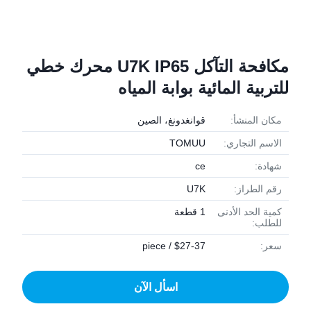
مكافحة التآكل U7K IP65 محرك خطي
للتربية المائية بوابة المياه
مكان المنشأ:
قوانغدونغ، الصين
الاسم التجاري:
TOMUU
شهادة:
ce
رقم الطراز:
U7K
كمية الحد الأدنى
1 قطعة
للطلب:
سعر:
$27-37 / piece
اسأل الآن