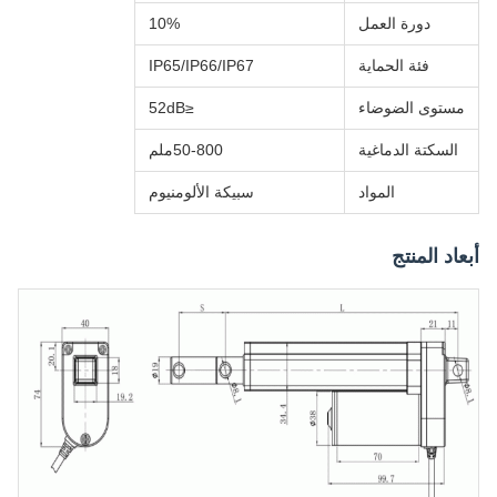
دورة العمل
10%
فئة الحماية
IP65/IP66/IP67
مستوى الضوضاء
≤52dB
السكتة الدماغية
50-800ملم
المواد
سبيكة الألومنيوم
أبعاد المنتج