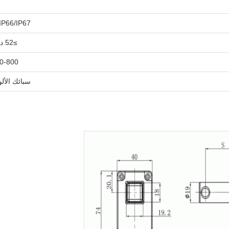
IP66/IP67
≥52 ديسيبل
50-800 م
سبائك الألو