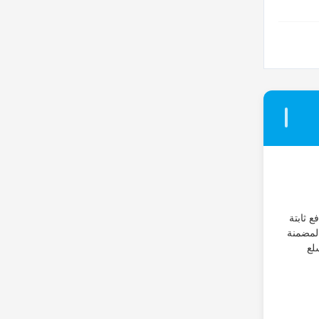
 مستمر، يوفر قوة دفع ثابتة
مفاتيح الحد المضمنة
لع