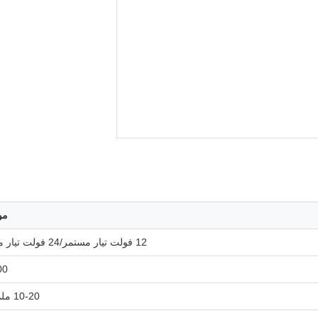
مو
12 فولت تيار مستمر/24 فولت تيار مستمر
500
10-20 ملم/ثانية