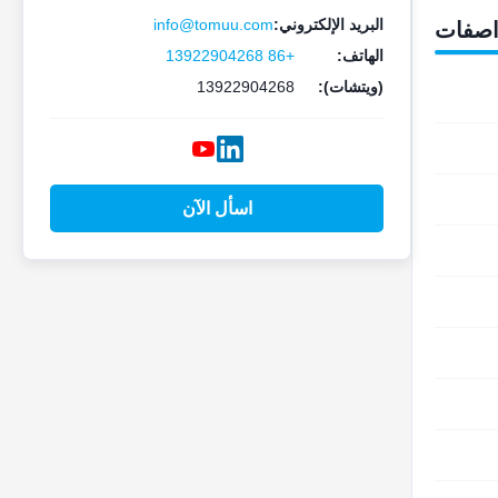
البريد الإلكتروني:
info@tomuu.com
اصفات
الهاتف:
+86 13922904268
(ويتشات):
13922904268
اسأل الآن