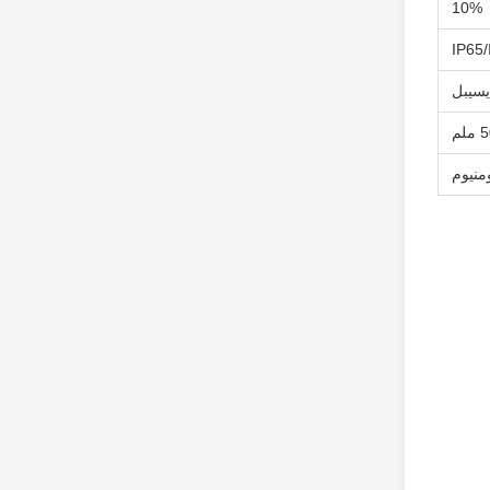
10%
IP65/
لم
منيوم