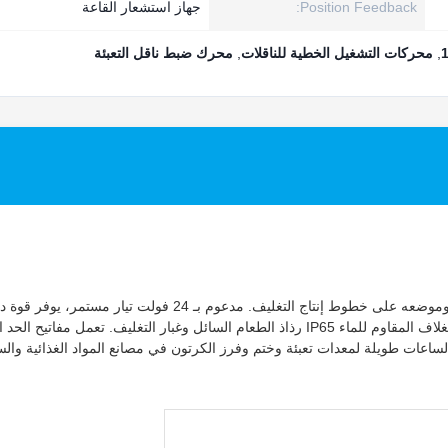
Position Feedback:
جهاز استشعار القاعة
,
محركات التشغيل الخطية للناقلات
,
محرك ضبط ناقل التعبئة
يقوم المحرك الخطي عالي التحمل TOMUU U7K بضبط ارتفاع النقل وموضعه على خطوط إنتاج التغليف. مدعوم بـ 24 فولت تيار
تبلغ 1500 نيوتن مع سرعة تشغيل بطيئة ثابتة تبلغ 10 مم/ثانية. يقاوم الغلاف المقاوم للماء IP65 رذاذ الطعام السائل وغبار التغليف. تعمل 
لساعات طويلة لمعدات تعبئة وختم وفرز الكرتون في مصانع المواد الغذائية والس