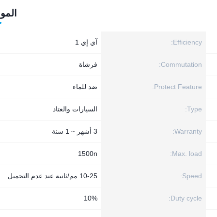
المو
Efficiency:
آي إي 1
Commutation:
فرشاة
Protect Feature:
ضد للماء
Type:
السيارات والعتاد
Warranty:
3 أشهر ~ 1 سنة
1500n
Max. load:
Speed:
10-25 مم/ثانية عند عدم التحميل
10%
Duty cycle: