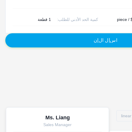
$
كمية الحد الأدنى للطلب:
1 قطعة
ا
س
أ
ل
ا
ل
آ
ن
linear
Ms. Liang
Sales Manager