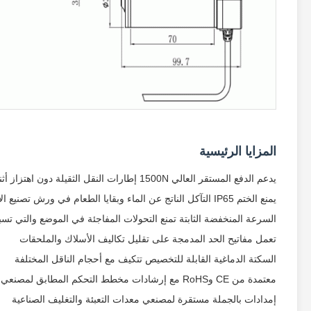
المزايا الرئيسية
يدعم الدفع المستقر العالي 1500N إطارات النقل الثقيلة دون اهتزاز أثناء عملية التعبئة
يمنع الختم IP65 التآكل الناتج عن الماء وبقايا الطعام في ورش تصنيع الأغذية
السرعة المنخفضة الثابتة تمنع التحولات المفاجئة في الموضع والتي ت
تعمل مفاتيح الحد المدمجة على تقليل تكاليف الأسلاك والملحقات
السكتة الدماغية القابلة للتخصيص تتكيف مع أحجام الناقل المختلفة
معتمدة من CE وRoHS مع إرشادات مخطط التحكم المطابق لمصنعي المعدات الأصلية لآلات التعبئة والتغليف
إمدادات بالجملة مستقرة لمصنعي معدات التعبئة والتغليف الصناعية